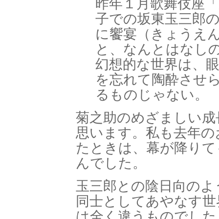
昨年１月歌舞伎座「
子での坂東玉三郎
に饗宴（きょうえ
と、なんとはなし
幻想的な世界は、
を忘れて陶酔させ
るものじゃない。
菊之助のめざましい成
思います。私も去年の
たときは、幕が降りて
んでした。
玉三郎との陰日向のよ
同士としてあやなす世
は全く違うものでした