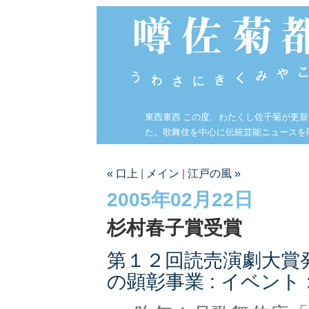
東西東西 この度、わたくし佐千菊が更
た。歌舞伎を中心に伝統芸能ニュースを
« 口上
|
メイン
|
江戸の風 »
2005年02月22日
杉村春子賞受賞
第１２回読売演劇大賞発表
の顕彰事業 : イベント 