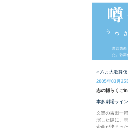
東西東西
た。歌舞
« 六月大歌舞伎
2005年03月25
志の輔らくごi
本多劇場ライ
文楽の吉田一
演した際に、
企画が決まっ