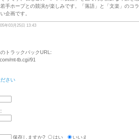
う若手ホープとの競演が楽しみです。「落語」と「文楽」のコ
深い企画です。
05年03月25日 13:43
ク
のトラックバックURL:
.com/mt-tb.cgi/91
ください
:
保存しますか?
はい
いいえ