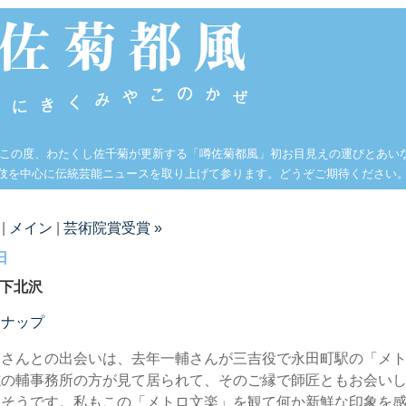
 この度、わたくし佐千菊が更新する「噂佐菊都風」初お目見えの運びとあい
伎を中心に伝統芸能ニュースを取り上げて参ります。どうぞご期待ください
|
メイン
|
芸術院賞受賞 »
日
n下北沢
ンナップ
輔さんとの出会いは、去年一輔さんが三吉役で永田町駅の「メ
志の輔事務所の方が見て居られて、そのご縁で師匠ともお会い
たそうです。私もこの「メトロ文楽」を観て何か新鮮な印象を