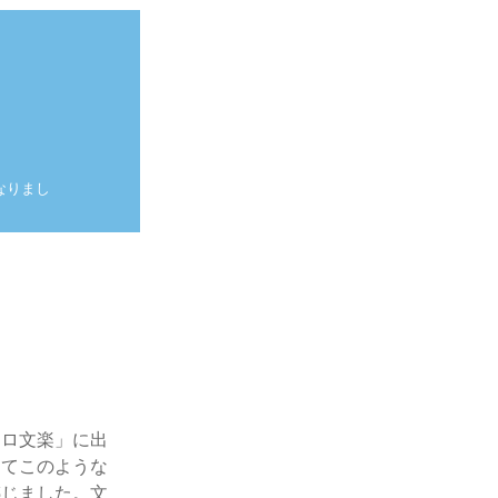
なりまし
。
トロ文楽」に出
してこのような
感じました。文