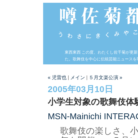
東西東西 この度、わたくし佐千菊が更
た。歌舞伎を中心に伝統芸能ニュースを
« 児雷也
|
メイン
|
５月文楽公演 »
2005年03月10日
小学生対象の歌舞伎体
MSN-Mainichi INTE
歌舞伎の楽しさ、