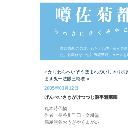
東西東西 この度、わたくし佐千菊が更
た。歌舞伎を中心に伝統芸能ニュースを
« かじわらへいぞうほまれのいしきり梶
まき鬼一法眼三略巻 »
2005年03月12日
げんぺいさきがけつつじ源平魁躑躅
丸本時代物
作者 長谷川千四・文耕堂
扇屋熊谷おうぎやくまがい