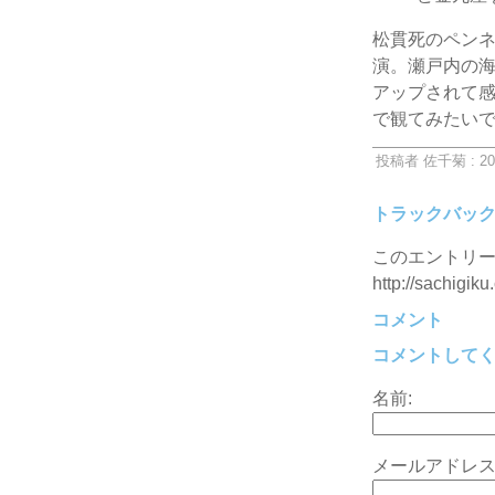
松貫死のペン
演。瀬戸内の
アップされて
で観てみたい
投稿者 佐千菊 : 20
トラックバッ
このエントリー
http://sachigiku
コメント
コメントして
名前:
メールアドレス