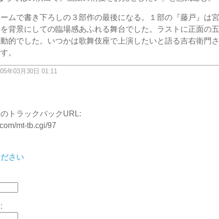
ネームで書き下ろしの３部作の最後になる。１部の『藤戸』は
海を背景にしての臨場感あふれる舞台でした。ラストに正面の
感動的でした。いつかは歌舞伎座で上演したいと語る吉右衛門
です。
05年03月30日 01:11
ク
のトラックバックURL:
.com/mt-tb.cgi/97
ください
: