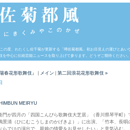
 この度、わたくし佐千菊が更新する「噂佐菊都風」初お目見えの運びとあい
伎を中心に伝統芸能ニュースを取り上げて参ります。どうぞご期待ください
『陽春花形歌舞伎』
|
メイン
|
第二回浪花花形歌舞伎 »
日
』
HIMBUN MEIRYU
衛門が四月の「四国こんぴら歌舞伎大芝居」（香川県琴平町）
嶋景清（ひにむこうしまのかげきよ）」に出演、「竹本、長唄
ならではの演出で、親娘の情愛をお見せしたい」と意気込む。