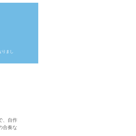
なりまし
。
で、自作
の合奏な