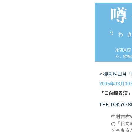
東西東西
た。歌舞
« 御園座四月
2005年03月30
『日向嶋景清
THE TOKYO S
中村吉右
の「日向
ど金丸座