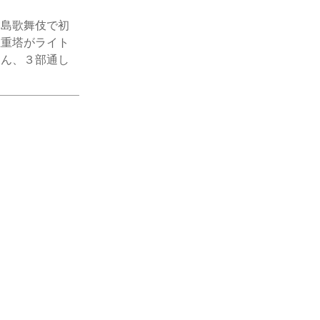
宮島歌舞伎で初
五重塔がライト
さん、３部通し