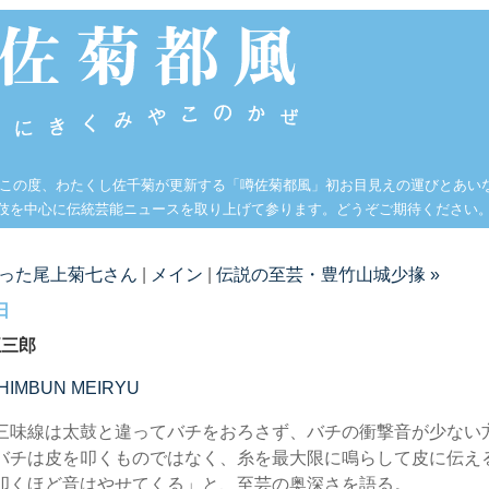
 この度、わたくし佐千菊が更新する「噂佐菊都風」初お目見えの運びとあい
伎を中心に伝統芸能ニュースを取り上げて参ります。どうぞご期待ください
だった尾上菊七さん
|
メイン
|
伝説の至芸・豊竹山城少掾 »
日
五三郎
HIMBUN MEIRYU
三味線は太鼓と違ってバチをおろさず、バチの衝撃音が少ない
バチは皮を叩くものではなく、糸を最大限に鳴らして皮に伝え
叩くほど音はやせてくる」と、至芸の奥深さを語る。