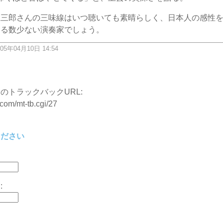
五三郎さんの三味線はいつ聴いても素晴らしく、日本人の感性
きる数少ない演奏家でしょう。
05年04月10日 14:54
ク
のトラックバックURL:
.com/mt-tb.cgi/27
ください
: