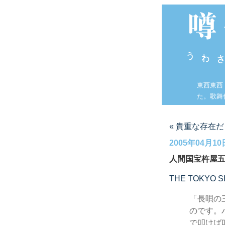
東西東西
た。歌舞
« 貴重な存在
2005年04月10
人間国宝杵屋
THE TOKYO S
「長唄の
のです。
で叩けば