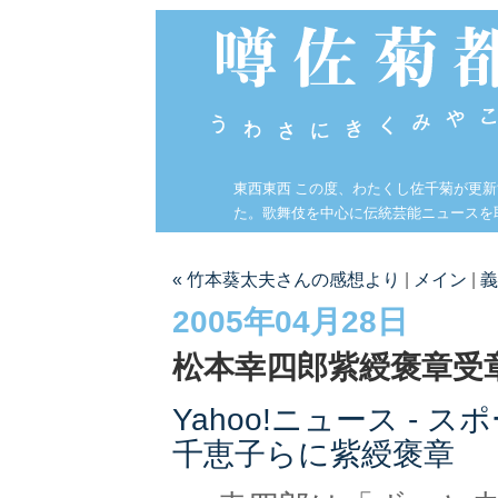
東西東西 この度、わたくし佐千菊が更
た。歌舞伎を中心に伝統芸能ニュースを
« 竹本葵太夫さんの感想より
|
メイン
|
義
2005年04月28日
松本幸四郎紫綬褒章受
Yahoo!ニュース - 
千恵子らに紫綬褒章