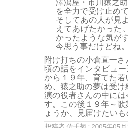
澤瀉屋・市川猿之
を全力で受け止め
そしてあの人が見
えてあげたかった
かったような気がす
今思う事だけどね
附け打ちの小倉直一さ
頃の話をインタビュー
から１９年、育てた若
め、猿之助の夢は受け
演の役者さんの中には
す。この後１９年～歌
ょうか、見届けたいも
投稿者 佐千菊 : 2005年05月1