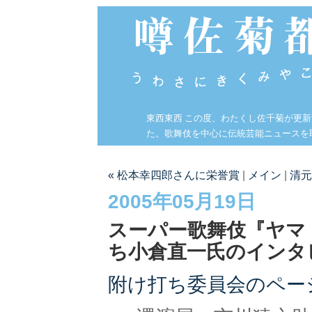
東西東西 この度、わたくし佐千菊が更
た。歌舞伎を中心に伝統芸能ニュースを
« 松本幸四郎さんに栄誉賞
|
メイン
|
清元
2005年05月19日
スーパー歌舞伎『ヤマ
ち小倉直一氏のインタ
附け打ち委員会のペー