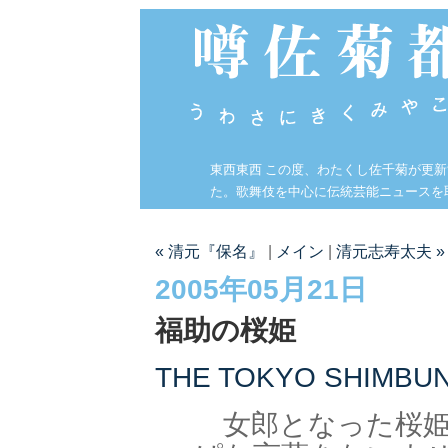
東西東西 この度、わたくし佐千菊が更
た。歌舞伎を中心に伝統芸能ニュースを
« 清元『保名』
|
メイン
|
清元志寿太夫 »
2005年05月21日
福助の桜姫
THE TOKYO SHIMBU
女郎となった桜姫