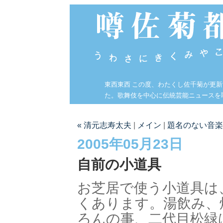
東西東西 この度、わたくし佐千菊が更
た。歌舞伎を中心に伝統芸能ニュースを
« 清元志寿太夫
|
メイン
|
題名のない音楽会
2005年05月23日
自前の小道具
お芝居で使う小道具は
くあります。湯飲み、
ろんの事、二代目松緑