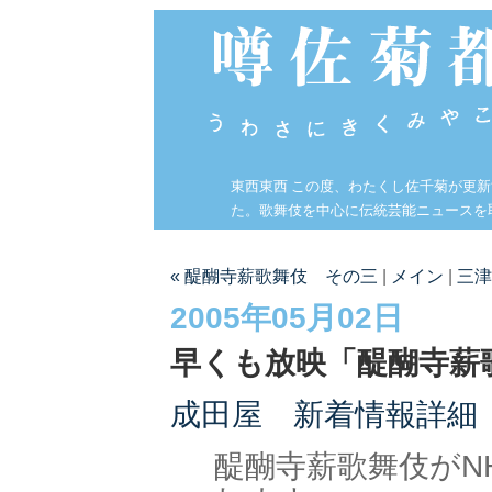
東西東西 この度、わたくし佐千菊が更
た。歌舞伎を中心に伝統芸能ニュースを
« 醍醐寺薪歌舞伎 その三
|
メイン
|
三津
2005年05月02日
早くも放映「醍醐寺薪
成田屋 新着情報詳細
醍醐寺薪歌舞伎がN