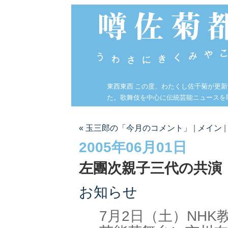
東西東西 この度、わたくし佐千菊が更
た。歌舞伎を中心に伝統芸能ニュースを
« 玉三郎の「今月のコメント」
|
メイン
|
2005年06月01日
左團次親子三代の共演
お知らせ
7月2日（土）NHK教