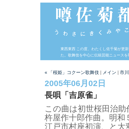
東西東西 この度、わたくし佐千菊が更
た。歌舞伎を中心に伝統芸能ニュースを
« 「桜姫」コクーン歌舞伎
|
メイン
|
市川
2005年06月02日
長唄「吉原雀」
この曲は初世桜田治助
杵屋作十郎作曲。明和
江戸市村座初演、と大