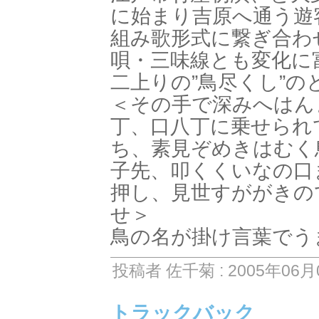
に始まり吉原へ通う遊
組み歌形式に繋ぎ合わ
唄・三味線とも変化に
二上りの”鳥尽くし”
＜その手で深みへはん
丁、口八丁に乗せられ
ち、素見ぞめきはむく
子先、叩くくいなの口
押し、見世すががきの
せ＞
鳥の名が掛け言葉でう
投稿者 佐千菊 : 2005年06月0
トラックバック