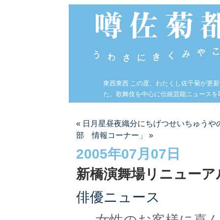
東西東西 この度、わたくし佐千菊が更
た。歌舞伎を中心に伝統芸能ニュースを
« 日月星昼夜織分にちげつせいちゅうや
部 情報コーナー」 »
2005年07月07日
新橋演舞場リニューア
俳優ニュース