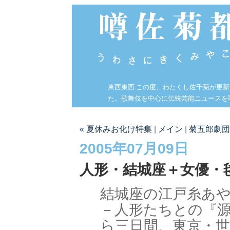
東西東西 この度、わたくし佐千菊が更
た。歌舞伎を中心に伝統芸能ニュースを
« 夏休みお化け特集
|
メイン
|
菊五郎劇団
2005年07月09日
人形・結城座＋女優・
結城座の江戸糸あ
－人形たちとの『
ら三日間、東京・