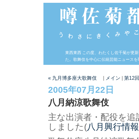
東西東西 この度、わたくし佐千菊が更
た。歌舞伎を中心に伝統芸能ニュースを
« 九月博多座大歌舞伎
|
メイン
|
第12
2005年07月22日
八月納涼歌舞伎
主な出演者・配役を追
しました(
八月興行情報