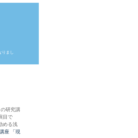
なりまし
。
』の研究講
演目で
勤める浅
講座 「現