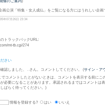
 開催のご案内
)
企画公演「特集・女人成仏」をご覧になる方にはうれしい企画
05年07月26日 23:34
ク
のトラックバックURL:
.com/mt-tb.cgi/274
ください
を確認しました、
. さん。コメントしてください。 (
サイン・ア
こでコメントしたとがないときは、コメントを表示する前にこ
認が必要になることがあります。承認されるまではコメントは
しばらく待ってください。)
情報を登録する?
はい
いいえ