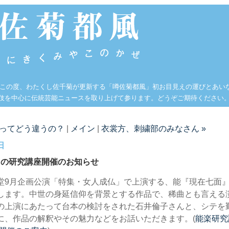
 この度、わたくし佐千菊が更新する「噂佐菊都風」初お目見えの運びとあい
伎を中心に伝統芸能ニュースを取り上げて参ります。どうぞご期待ください
霊ってどう違うの？
|
メイン
|
衣裳方、刺繍部のみなさん »
日
』の研究講座開催のお知らせ
堂9月企画公演「特集・女人成仏」で上演する、能『現在七面
します。中世の身延信仰を背景とする作品で、稀曲とも言える
の上演にあたって台本の検討をされた石井倫子さんと、シテを
に、作品の解釈やその魅力などをお話いただきます。(
能楽研究