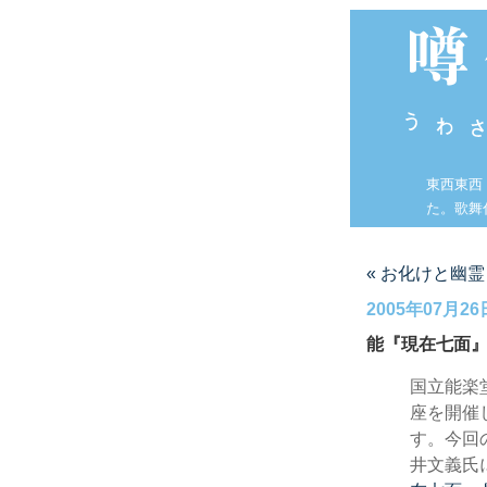
東西東西
た。歌舞
« お化けと幽
2005年07月26
能『現在七面
国立能楽
座を開催
す。今回
井文義氏