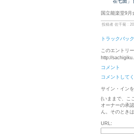
在七面」
国立能楽堂9月
投稿者 佐千菊 : 20
トラックバッ
このエントリー
http://sachigiku
コメント
コメントして
サイン・イン
(いままで、こ
オーナーの承
ん。そのときは
URL: