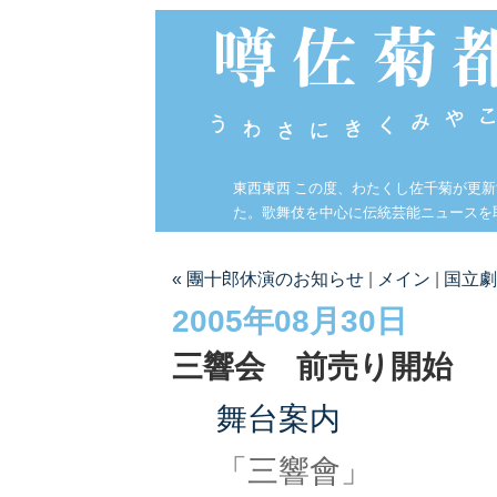
東西東西 この度、わたくし佐千菊が更
た。歌舞伎を中心に伝統芸能ニュースを
« 團十郎休演のお知らせ
|
メイン
|
国立劇
2005年08月30日
三響会 前売り開始
舞台案内
「三響會」