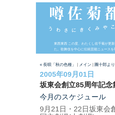
東西東西 この度、わたくし佐千菊が更
た。歌舞伎を中心に伝統芸能ニュースを
« 長唄「秋の色種」
|
メイン
|
團十郎より
2005年09月01日
坂東会創立85周年記念
今月のスケジュール
9月21日・22日坂東会