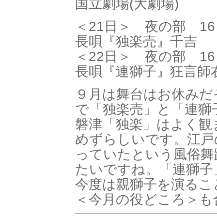
国立劇場(大劇場)
＜21日＞ 夜の部 16
長唄『独楽売』千吉
＜22日＞ 夜の部 16
長唄『連獅子』狂言師
９月は舞台はお休みだ
で「独楽売」と「連獅
磐津「独楽」はよく観
めずらしいです。江戸
っていたという風俗舞
たいですね。「連獅子
今度は親獅子を演るこ
＜今月の役どころ＞も