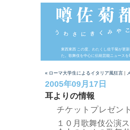
東西東西 この度、わたくし佐千菊が更
た。歌舞伎を中心に伝統芸能ニュースを
« ローマ大学生によるイタリア風狂言
|
2005年09月17日
耳よりの情報
チケットプレゼン
１０月歌舞伎公演