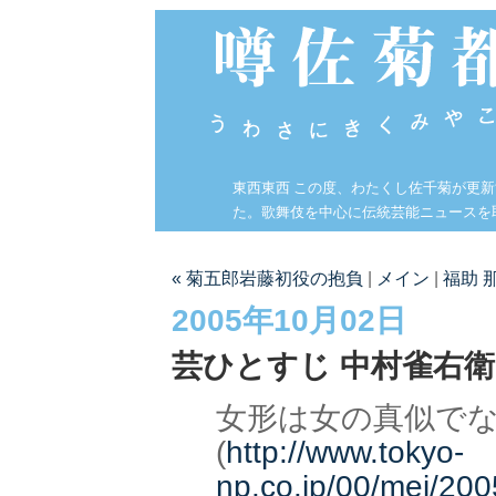
東西東西 この度、わたくし佐千菊が更
た。歌舞伎を中心に伝統芸能ニュースを
« 菊五郎岩藤初役の抱負
|
メイン
|
福助 
2005年10月02日
芸ひとすじ 中村雀右
女形は女の真似で
(
http://www.tokyo-
np.co.jp/00/mei/20