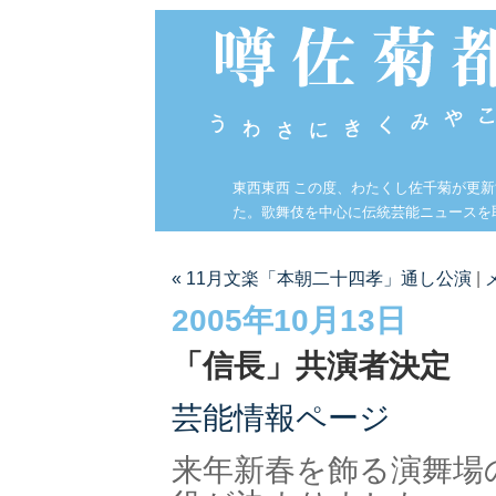
東西東西 この度、わたくし佐千菊が更
た。歌舞伎を中心に伝統芸能ニュースを
« 11月文楽「本朝二十四孝」通し公演
|
2005年10月13日
「信長」共演者決定
芸能情報ページ
来年新春を飾る演舞場