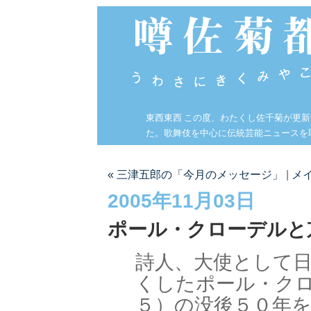
東西東西 この度、わたくし佐千菊が更
た。歌舞伎を中心に伝統芸能ニュースを
« 三津五郎の「今月のメッセージ」
|
メ
2005年11月03日
ポール・クローデルと
詩人、大使として
くしたポール・クロ
５）の没後５０年