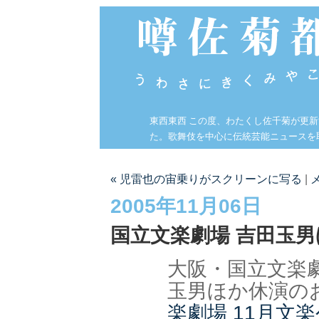
東西東西 この度、わたくし佐千菊が更
た。歌舞伎を中心に伝統芸能ニュースを
« 児雷也の宙乗りがスクリーンに写る
|
2005年11月06日
国立文楽劇場 吉田玉
大阪・国立文楽劇
玉男ほか休演の
楽劇場 11月文