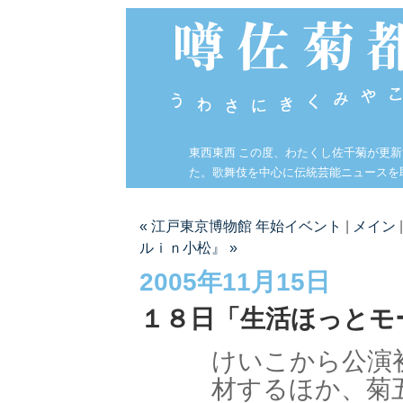
東西東西 この度、わたくし佐千菊が更
た。歌舞伎を中心に伝統芸能ニュースを
« 江戸東京博物館 年始イベント
|
メイン
ルｉｎ小松』 »
2005年11月15日
１８日「生活ほっとモ
けいこから公演
材するほか、菊