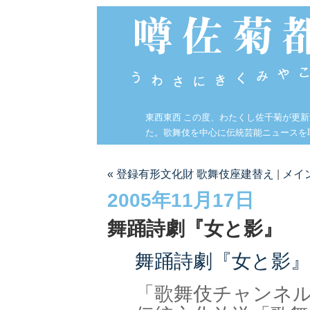
東西東西 この度、わたくし佐千菊が更
た。歌舞伎を中心に伝統芸能ニュースを
« 登録有形文化財 歌舞伎座建替え
|
メイ
2005年11月17日
舞踊詩劇『女と影』
舞踊詩劇『女と影』
「歌舞伎チャンネ