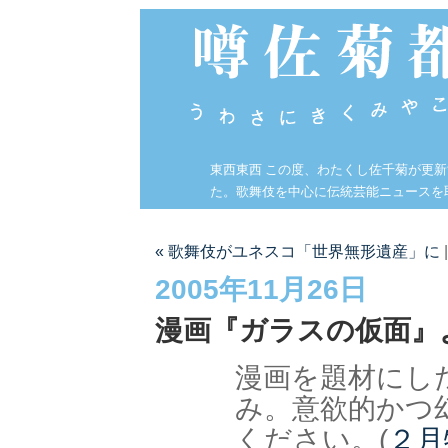
東西東西 この度、わたくし佐千菊が更
た。歌舞伎を中心に伝統芸能ニュースを
« 歌舞伎がユネスコ「世界無形遺産」に
2005年11月26日
漫画『ガラスの仮面』
漫画を題材にし
み。意欲的かつ
ください。(
２月