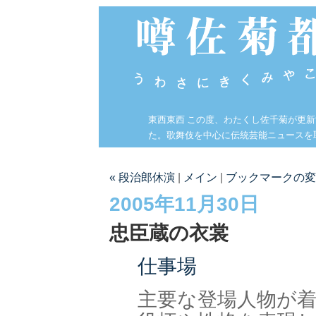
東西東西 この度、わたくし佐千菊が更
た。歌舞伎を中心に伝統芸能ニュースを
« 段治郎休演
|
メイン
|
ブックマークの変
2005年11月30日
忠臣蔵の衣裳
仕事場
主要な登場人物が