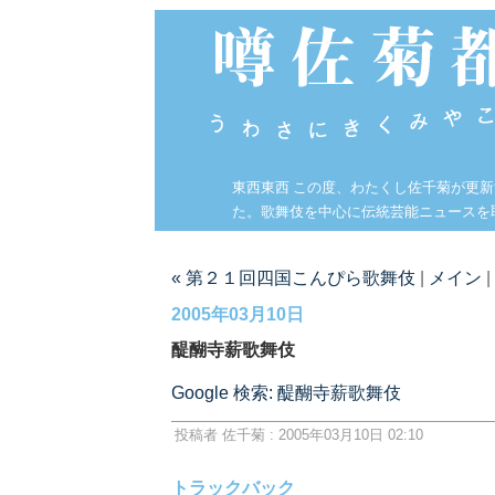
東西東西 この度、わたくし佐千菊が更
た。歌舞伎を中心に伝統芸能ニュースを
« 第２１回四国こんぴら歌舞伎
|
メイン
|
2005年03月10日
醍醐寺薪歌舞伎
Google 検索: 醍醐寺薪歌舞伎
投稿者 佐千菊 : 2005年03月10日 02:10
トラックバック