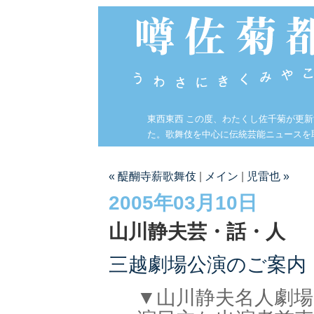
東西東西 この度、わたくし佐千菊が更
た。歌舞伎を中心に伝統芸能ニュースを
« 醍醐寺薪歌舞伎
|
メイン
|
児雷也 »
2005年03月10日
山川静夫芸・話・人
三越劇場公演のご案内
▼山川静夫名人劇場