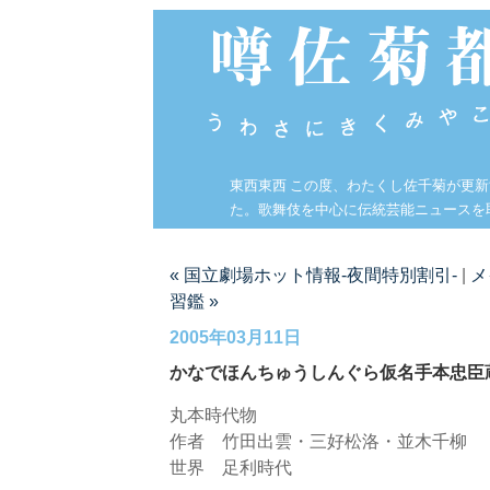
東西東西 この度、わたくし佐千菊が更
た。歌舞伎を中心に伝統芸能ニュースを
« 国立劇場ホット情報-夜間特別割引-
|
メ
習鑑 »
2005年03月11日
かなでほんちゅうしんぐら仮名手本忠臣
丸本時代物
作者 竹田出雲・三好松洛・並木千柳
世界 足利時代