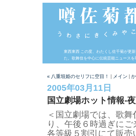
東西東西 この度、わたくし佐千菊が更
た。歌舞伎を中心に伝統芸能ニュースを
« 八重垣姫のセリフに空目！
|
メイン
|
か
2005年03月11日
国立劇場ホット情報-夜
＜国立劇場では、歌舞
り、午後６時過ぎにご
各等級５割引にて販売