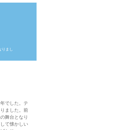
なりまし
。
た年でした。テ
なりました。前
後の舞台となり
演して懐かしい