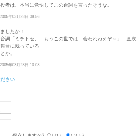
郎役者は、本当に覚悟してこの台詞を言ったそうな。
 2005年03月28日 09:56
ちましたか！
の台詞「ミチトセ、 もうこの世では 会われねえぞ～」 直
を舞台に残っている
たとか。
 2005年03月28日 10:08
ください
:
保存しますか?
はい
いいえ