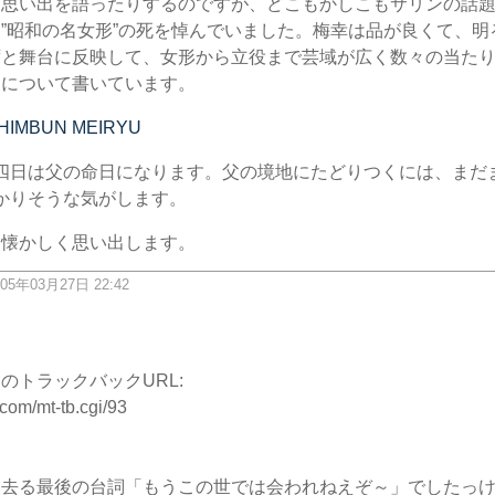
ら思い出を語ったりするのですが、どこもかしこもサリンの話
”昭和の名女形”の死を悼んでいました。梅幸は品が良くて、明
ずと舞台に反映して、女形から立役まで芸域が広く数々の当た
父について書いています。
HIMBUN MEIRYU
四日は父の命日になります。父の境地にたどりつくには、まだ
かりそうな気がします。
も懐かしく思い出します。
05年03月27日 22:42
ク
のトラックバックURL:
.com/mt-tb.cgi/93
に去る最後の台詞「もうこの世では会われねえぞ～」でしたっ