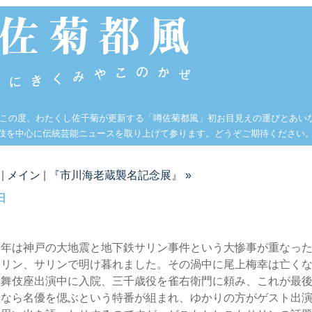
 この度、わたくし佐千菊が更新する「噂佐菊都風」初お目見えの運びとあい
伎を中心に伝統芸能ニュースを取り上げて参ります。どうぞご期待ください
|
メイン
|
『市川海老蔵襲名記念展』 »
日
７年は神戸の大地震と地下鉄サリン事件という大惨事が重なっ
サリン、サリンで明け暮れました。その渦中に尾上梅幸は亡く
歌舞伎座出演中に入院、三千歳役を雀右衛門に頼み、これが最
もなら名優を偲ぶという特番が組まれ、ゆかりの方がゲスト出