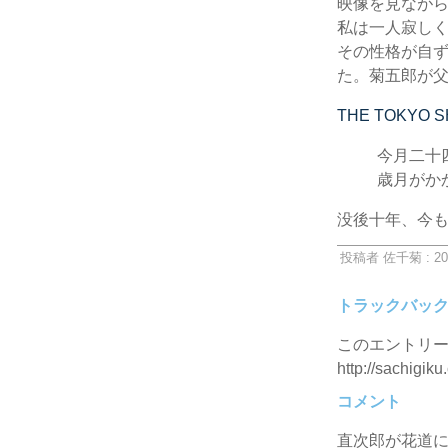
映像を見なが
私は一人寂しく
その性格が自
た。菊五郎が
THE TOKYO S
今月二十
歳月がか
没後十年、今
投稿者 佐千菊 : 20
トラックバッ
このエントリー
http://sachigiku
コメント
直次郎が花道