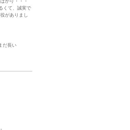
題ばかり・・・
るくて、誠実で
り役がありまし
まだ長い
け。