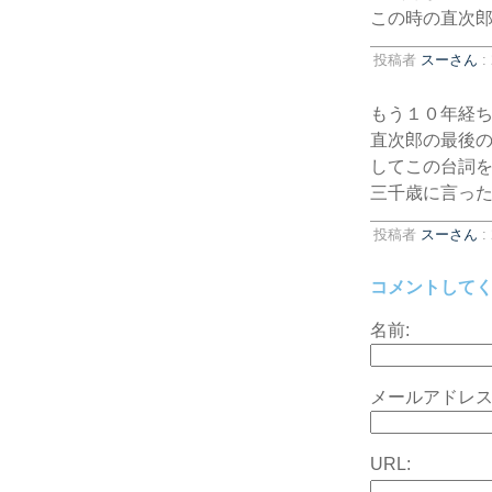
この時の直次
投稿者
スーさん
:
もう１０年経
直次郎の最後
してこの台詞
三千歳に言っ
投稿者
スーさん
:
コメントして
名前:
メールアドレス
URL: