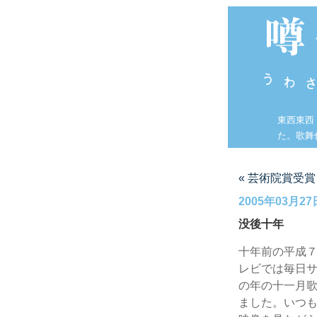
東西東西
た。歌舞
« 芸術院賞受賞
2005年03月27
没後十年
十年前の平成
レビでは毎日
の年の十一月
ました。いつ