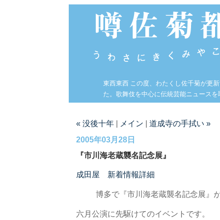
東西東西 この度、わたくし佐千菊が更
た。歌舞伎を中心に伝統芸能ニュースを
« 没後十年
|
メイン
|
道成寺の手拭い »
2005年03月28日
『市川海老蔵襲名記念展』
成田屋 新着情報詳細
博多で『市川海老蔵襲名記念展』
六月公演に先駆けてのイベントです。