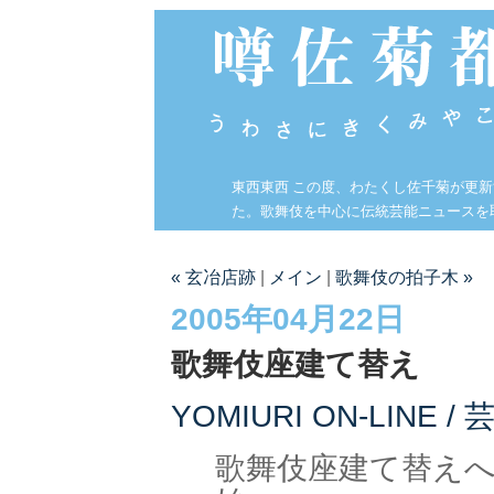
東西東西 この度、わたくし佐千菊が更
た。歌舞伎を中心に伝統芸能ニュースを
« 玄冶店跡
|
メイン
|
歌舞伎の拍子木 »
2005年04月22日
歌舞伎座建て替え
YOMIURI ON-LINE 
歌舞伎座建て替え