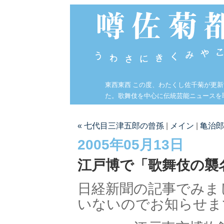
東西東西 この度、わたくし佐千菊が更
た。歌舞伎を中心に伝統芸能ニュースを
« 七代目三津五郎の曾孫
|
メイン
|
亀治郎
2005年05月13日
江戸博で「歌舞伎の襲
日経新聞の記事でみま
いないのでお知らせま