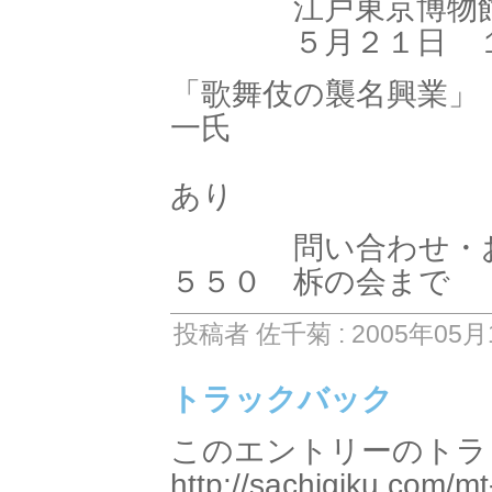
江戸東京博物館
５月２１日 １
「歌舞伎の襲名興業
一氏
中村魁
あり
問い合わせ・お申
５５０ 柝の会まで
投稿者 佐千菊 : 2005年05月1
トラックバック
このエントリーのトラッ
http://sachigiku.com/mt