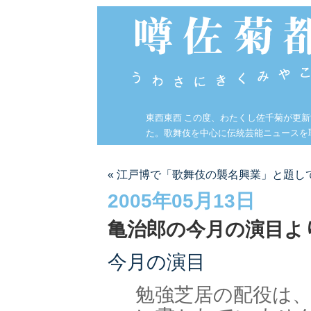
東西東西 この度、わたくし佐千菊が更
た。歌舞伎を中心に伝統芸能ニュースを
« 江戸博で「歌舞伎の襲名興業」と題し
2005年05月13日
亀治郎の今月の演目よ
今月の演目
勉強芝居の配役は