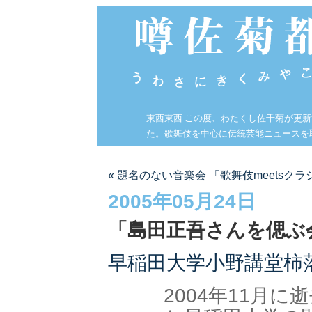
東西東西 この度、わたくし佐千菊が更
た。歌舞伎を中心に伝統芸能ニュースを
« 題名のない音楽会 「歌舞伎meetsク
2005年05月24日
「島田正吾さんを偲ぶ
早稲田大学小野講堂柿
2004年11月