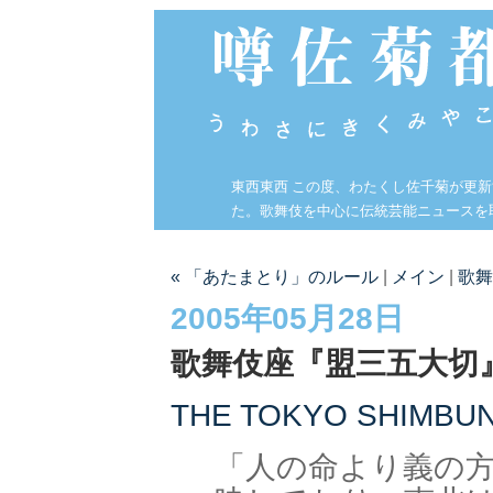
東西東西 この度、わたくし佐千菊が更
た。歌舞伎を中心に伝統芸能ニュースを
« 「あたまとり」のルール
|
メイン
|
歌舞
2005年05月28日
歌舞伎座『盟三五大切
THE TOKYO SHIMBU
「人の命より義の