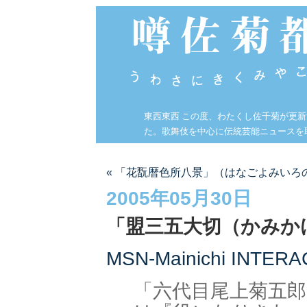
東西東西 この度、わたくし佐千菊が更
た。歌舞伎を中心に伝統芸能ニュースを
« 「花翫暦色所八景」（はなごよみいろ
2005年05月30日
「盟三五大切（かみか
MSN-Mainichi INTE
「六代目尾上菊五郎