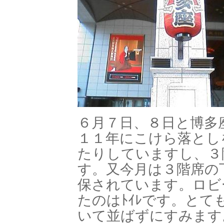
６月７日、８日と博多
１１年にこけら落とし
たりしていますし、３
す。又今月は３階席の
保されています。ロビ
たのはﾄｲﾚです。と
いて並ばずにすみます