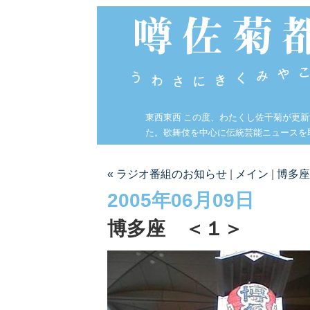
東西東西 この度、わたくし佐千菊が更
た。歌舞伎を中心に伝統芸能ニュースを
« ラジオ番組のお知らせ
|
メイン
|
博多座
2005年06月09日
博多座 ＜１＞