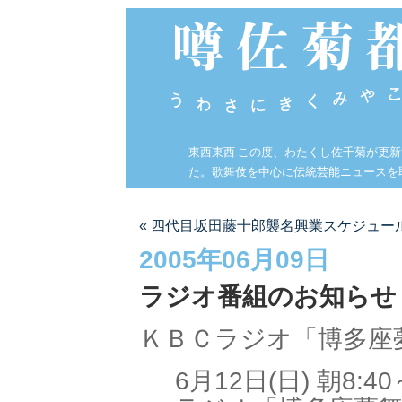
東西東西 この度、わたくし佐千菊が更
た。歌舞伎を中心に伝統芸能ニュースを
« 四代目坂田藤十郎襲名興業スケジュー
2005年06月09日
ラジオ番組のお知らせ
ＫＢＣラジオ「博多座
6月12日(日) 朝8: