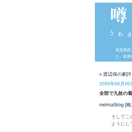
東西東西
た。歌舞
« 渡辺保の劇
2005年06月06
全部で九枚の
melma!blog 
そしてこ
ようにし