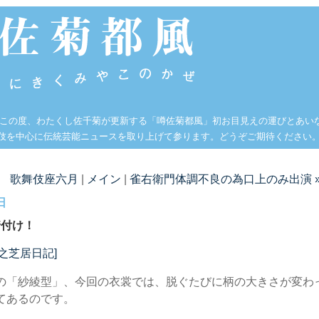
 この度、わたくし佐千菊が更新する「噂佐菊都風」初お目見えの運びとあい
伎を中心に伝統芸能ニュースを取り上げて参ります。どうぞご期待ください
評 歌舞伎座六月
|
メイン
|
雀右衛門体調不良の為口上のみ出演 
日
着付け！
[梅之芝居日記]
の「紗綾型」、今回の衣裳では、脱ぐたびに柄の大きさが変わ
てあるのです。