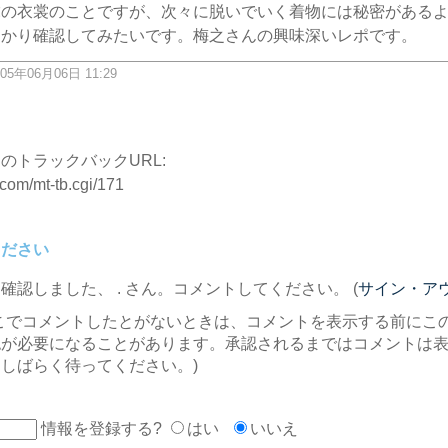
虎の衣裳のことですが、次々に脱いでいく着物には秘密がある
っかり確認してみたいです。梅之さんの興味深いレポです。
05年06月06日 11:29
ク
のトラックバックURL:
.com/mt-tb.cgi/171
ください
を確認しました、
. さん。コメントしてください。 (
サイン・ア
こでコメントしたとがないときは、コメントを表示する前にこ
認が必要になることがあります。承認されるまではコメントは
しばらく待ってください。)
情報を登録する?
はい
いいえ