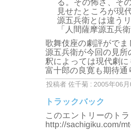
る。その怖さ、その
見せたところが現
源五兵衛とは違うリ
「人間薩摩源五兵
歌舞伎座の劇評がでま
源五兵衛が今回の見所
釈によっては現代劇に
富十郎の良寛も期待通
投稿者 佐千菊 : 2005年06月0
トラックバック
このエントリーのトラッ
http://sachigiku.com/mt