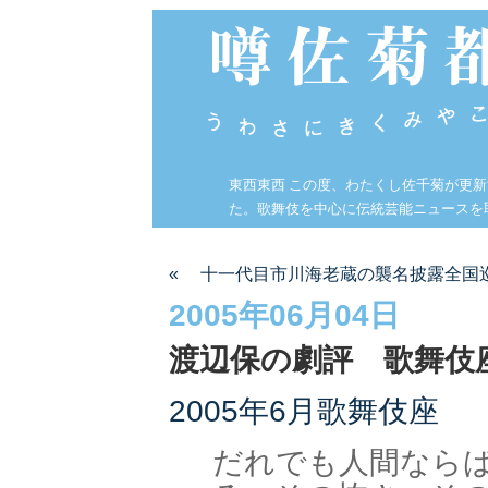
東西東西 この度、わたくし佐千菊が更
た。歌舞伎を中心に伝統芸能ニュースを
« 十一代目市川海老蔵の襲名披露全国
2005年06月04日
渡辺保の劇評 歌舞伎
2005年6月歌舞伎座
だれでも人間なら