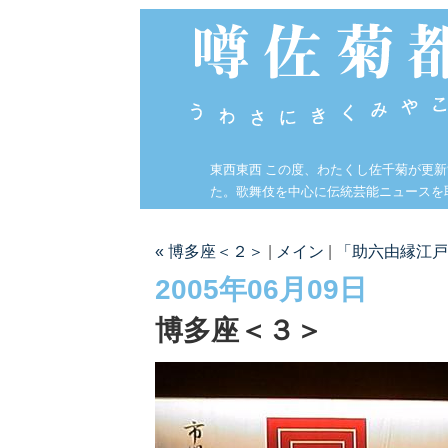
東西東西 この度、わたくし佐千菊が更
た。歌舞伎を中心に伝統芸能ニュースを
« 博多座＜２＞
|
メイン
|
「助六由縁江戸
2005年06月09日
博多座＜３＞