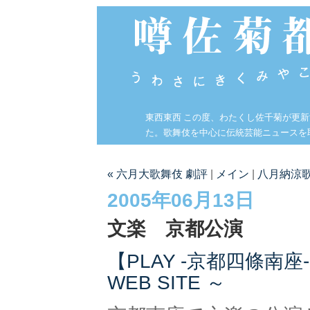
東西東西 この度、わたくし佐千菊が更
た。歌舞伎を中心に伝統芸能ニュースを
« 六月大歌舞伎 劇評
|
メイン
|
八月納涼歌
2005年06月13日
文楽 京都公演
【PLAY -京都四條南座-】
WEB SITE ～