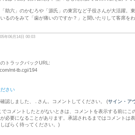
は「助六」のかむろや「源氏」の東宮など子役さんが大活躍。
ているのをみて「歯が痛いのですか？」と聞いたりして客席を
05年06月14日 00:03
ク
のトラックバックURL:
.com/mt-tb.cgi/194
ください
を確認しました、
. さん。コメントしてください。 (
サイン・ア
こでコメントしたとがないときは、コメントを表示する前にこ
認が必要になることがあります。承認されるまではコメントは
しばらく待ってください。)