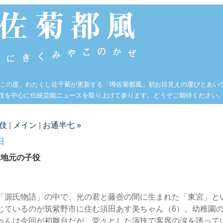
 この度、わたくし佐千菊が更新する「噂佐菊都風」初お目見えの運びとあい
伎を中心に伝統芸能ニュースを取り上げて参ります。どうぞご期待ください
舞伎
|
メイン
|
お通半七 »
日
は地元の子役
「源氏物語」の中で、光の君と藤壺の間に生まれた「東宮」と
じているのが筑紫野市に住む須田あす美ちゃん（6）。幼稚園
ゃんは今回が初舞台だが、堂々とした演技で客席の涙を誘って