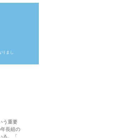
なりまし
。
いう重要
の年長組の
いる。「