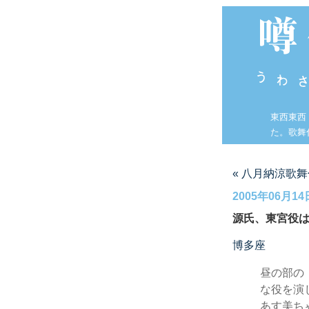
東西東西
た。歌舞
« 八月納涼歌
2005年06月14
源氏、東宮役
博多座
昼の部の
な役を演
あす美ち