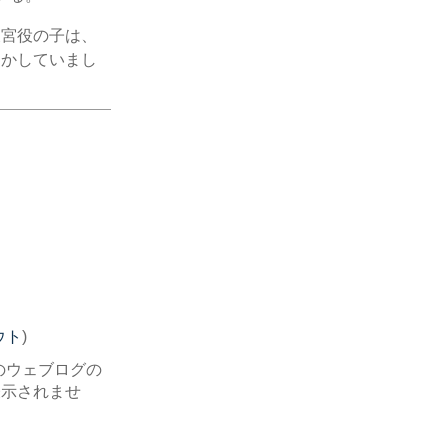
東宮役の子は、
わかしていまし
ウト
)
のウェブログの
表示されませ