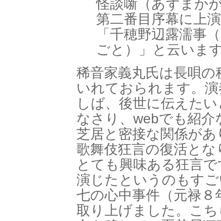
怪談噺（あずまか
第二番目序幕に上
「千穂野辺露濡事
ごと）」と云いま
稀音家義丸氏は長唄の
いれておられます。演
しば、後世に伝えたい
なさり、webでも紹
芝居と密接な関係があ
歌舞伎狂言の復活とな
とても興味ある狂言で
演じたというのもすご
七の心中事件（元禄８
取り上げました。こち