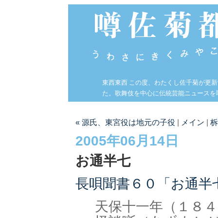
東西東西 この度、わたくし佐千菊が更
た。歌舞伎を中心に伝統芸能ニュースを
« 源氏、東宮役は地元の子役
|
メイン
|
柝
2005年06月14日
お通半七
長唄聞書６０「お通半
天保十一年（１８４