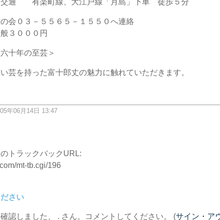
町線、大江戸線「月島」下車 徒歩５分
会０３－５５６５－１５５０へ連絡
般３０００円
 六十年の至芸＞
い芸を持った富十郎丈の魅力に触れていただきます。
05年06月14日 13:47
ク
のトラックバックURL:
.com/mt-tb.cgi/196
ください
を確認しました、
. さん。コメントしてください。 (
サイン・ア