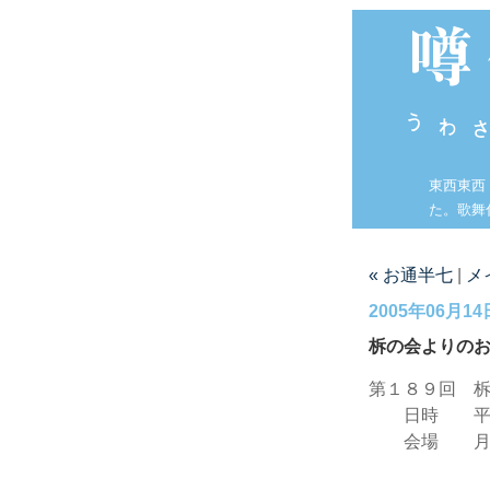
東西東西
た。歌舞
« お通半七
|
メ
2005年06月14
柝の会よりの
第１８９回 
日時 平成
会場 月島
０３