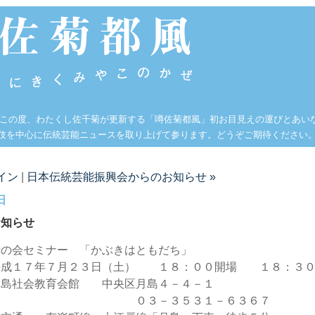
 この度、わたくし佐千菊が更新する「噂佐菊都風」初お目見えの運びとあい
伎を中心に伝統芸能ニュースを取り上げて参ります。どうぞご期待ください
イン
|
日本伝統芸能振興会からのお知らせ »
日
お知らせ
柝の会セミナー 「かぶきはともだち」
１７年７月２３日（土） １８：００開場 １８：３
社会教育会館 中央区月島４－４－１
－３５３１－６３６７