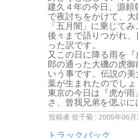
建久４年の今日、源頼
で夜討ちをかけて、大
「五月闇」に乗じてみ
後々まで語りつがれ、
った訳です。
又この日に降る雨を『
郎の通った大磯の虎御
いう事です。伝説の美
葉が生まれたのでしょ
東京の今日は『虎が雨
さ、曾我兄弟を偲ぶに
投稿者 佐千菊 : 2005年06月2
トラックバック