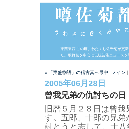
東西東西 この度、わたくし佐千菊が更
た。歌舞伎を中心に伝統芸能ニュースを
« 「実盛物語」の稽古真っ最中
|
メイン
|
2005年06月28日
曾我兄弟の仇討ちの日
旧暦５月２８日は曾我
す。五郎、十郎の兄弟
討とうと志して、十八